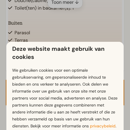
Douche(cabine)
Toon meer ↓
Toilet(ten) in badkamer(s): 1
Buiten
Parasol
Terras
Tuin
Deze website maakt gebruik van
Energielabel(s)
Tuinset
cookies
Keuken
We gebruiken cookies voor een optimale
gebruikservaring, om gepersonaliseerde inhoud te
Ingerichte keuken
bieden en ons verkeer te analyseren. Ook delen we
Koelkast met vriesvak
Beschikbaarheid en prijs
informatie over uw gebruik van onze site met onze
Magnetron
partners voor social media, adverteren en analyse. Deze
Waterkoker
partners kunnen deze gegevens combineren met
andere informatie die u aan ze heeft verstrekt of die ze
Ligging
2 gasten
hebben verzameld op basis van uw gebruik van hun
diensten. Bekijk voor meer informatie ons
privacybeleid
.
Vrijstaand