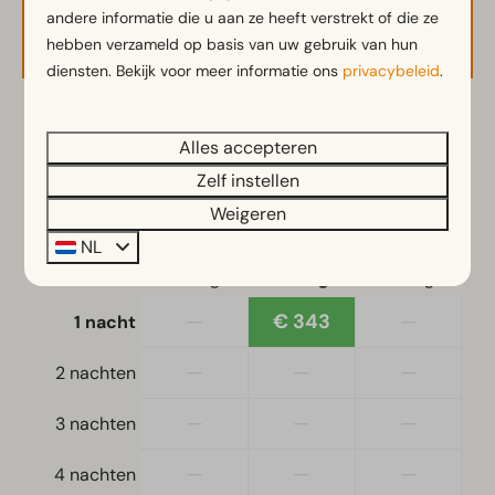
Waterkoker
andere informatie die u aan ze heeft verstrekt of die ze
Beschikbaarheid en prijs
hebben verzameld op basis van uw gebruik van hun
Slaapkamer
diensten. Bekijk voor meer informatie ons
privacybeleid
.
Boxspringbedden
2 gasten
Eenpersoonsbed(den): 4
Alles accepteren
Eenpersoonsdekbedden en kussens
Zelf instellen
Slaapkamer(s) beneden: 2
vr
14-08-2026
za
15-08-2026
Weigeren
NL
Toegankelijkheid
do
vr
za
13 aug
14 aug
15 aug
Gelijkvloers
—
€ 343
—
1 nacht
Woonkamer
—
—
—
2 nachten
Smart TV
—
—
—
3 nachten
—
—
—
4 nachten