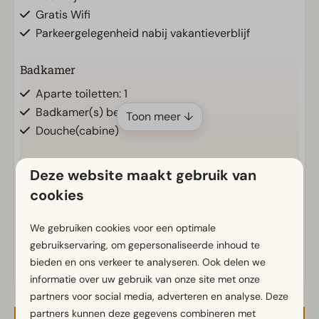
Gratis Wifi
Parkeergelegenheid nabij vakantieverblijf
Badkamer
Aparte toiletten: 1
Badkamer(s) beneden: 1
Toon meer ↓
Douche(cabine)
Buiten
Deze website maakt gebruik van
Terras
cookies
Keuken
We gebruiken cookies voor een optimale
Energielabel(s)
gebruikservaring, om gepersonaliseerde inhoud te
Combimagnetron
bieden en ons verkeer te analyseren. Ook delen we
Ingerichte keuken
informatie over uw gebruik van onze site met onze
Koelkast zonder vriesvak
partners voor social media, adverteren en analyse. Deze
Vaatwasser(s)
partners kunnen deze gegevens combineren met