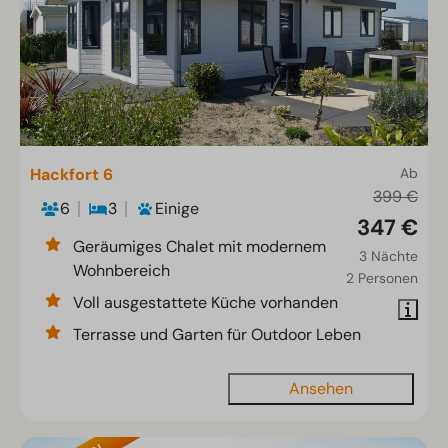
Hackfort 6
Ab
399 €
6
3
Einige
347 €
Geräumiges Chalet mit modernem
3 Nächte
Wohnbereich
2 Personen
Voll ausgestattete Küche vorhanden
Terrasse und Garten für Outdoor Leben
Ansehen