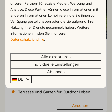
unseren Partnern für soziale Medien, Werbung und
Analyse. Diese Partner können diese Informationen mit
anderen Informationen kombinieren, die Sie ihnen zur
Verfügung gestellt haben oder die sie aufgrund Ihrer
Nutzung ihrer Dienste gesammelt haben. Weitere
Informationen finden Sie in unserer
Datenschutzrichtlinie
.
Pavilion 6
Ab
399 €
6
3
Einige
Alle akzeptieren
347 €
Geräumiges Chalet mit hellem
Individuelle Einstellungen
3 Nächte
Wohnbereich
Ablehnen
2 Personen
Moderne Küche mit kompletter
DE
Ausstattung
Terrasse und Garten für Outdoor Leben
Ansehen