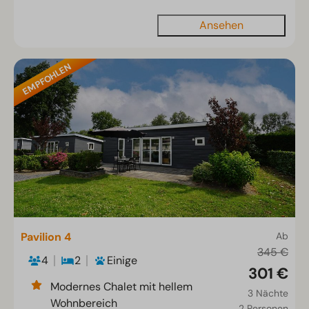
Ansehen
EMPFOHLEN
Pavilion 4
Ab
345 €
4
2
Einige
301 €
Modernes Chalet mit hellem
3 Nächte
Wohnbereich
2 Personen