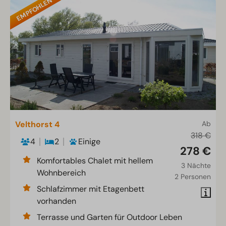
EMPFOHLEN
Velthorst 4
Ab
318 €
4
2
Einige
278 €
Komfortables Chalet mit hellem
3 Nächte
Wohnbereich
2 Personen
Schlafzimmer mit Etagenbett
vorhanden
Terrasse und Garten für Outdoor Leben