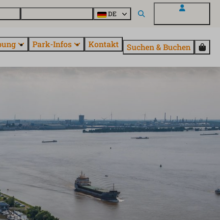
Parcs
Alle Parks entdecken
DE
Mein EuroParcs
bung
Park-Infos
Kontakt
Suchen & Buchen