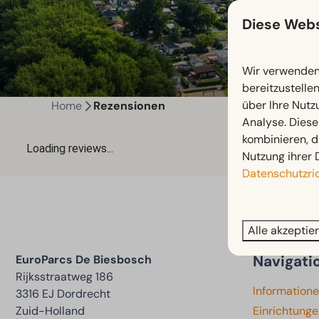
Diese Webs
Wir verwenden 
bereitzustelle
über Ihre Nutz
Home
Rezensionen
Analyse. Diese
kombinieren, d
Nutzung ihrer 
Datenschutzric
Alle akzeptie
Navigati
EuroParcs De Biesbosch
Rijksstraatweg 186
Information
3316 EJ Dordrecht
Zuid-Holland
Einrichtung